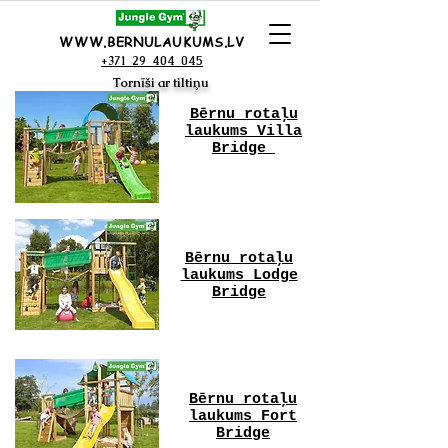
WWW.BERNULAUKUMS.LV
+371 29 404 045
Tornīši ar tiltiņu
Bērnu rotaļu
laukums Villa
Bridge
Bērnu rotaļu
laukums Lodge
Bridge
Bērnu rotaļu
laukums Fort
Bridge​