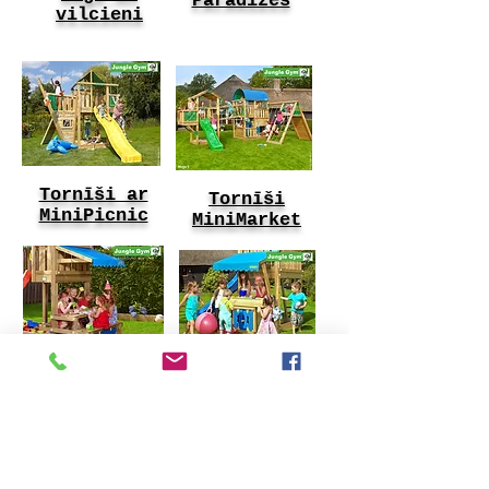
Paradīzes
vilcieni
Tornīši ar
Tornīši
MiniPicnic
MiniMarket
Rotaļu mājas
Šūpoles​