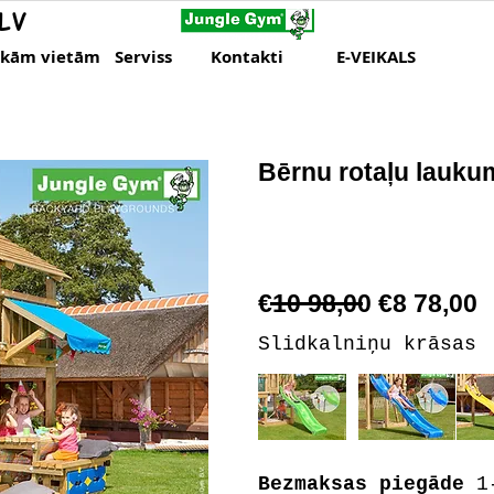
LV
skām vietām
Serviss
Kontakti
E-VEIKALS
Bērnu rotaļu laukum
€10 98,00 €8 78,00
Slidkalniņu krāsas
Bezmaksas piegāde
1-