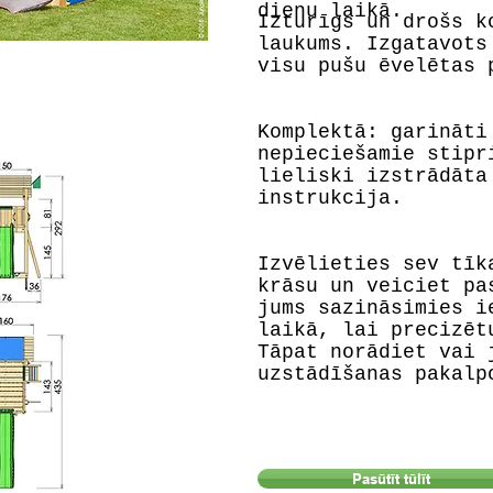
dienu laikā.
Izturīgs un drošs k
laukums. Izgatavots
visu pušu ēvelētas 
Komplektā: garināti
nepieciešamie stipr
lieliski izstrādāta
instrukcija.
Izvēlieties sev tīk
krāsu un veiciet pa
jums sazināsimies i
laikā, lai precizēt
Tāpat norādiet vai 
uzstādīšanas pakalp
Pasūtīt tūlīt