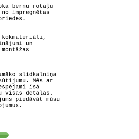
oka bērnu rotaļu
 no impregnētas
priedes.
 kokmateriāli,
inājumi un
 montāžas
amāko slidkalniņa
sūtījumu. Mēs ar
espējami īsā
u visas detaļas.
jums piedāvāt mūsu
ojumus.