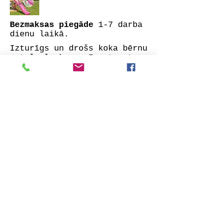
Bezmaksas piegāde
1-7 darba
dienu laikā.
Izturīgs un drošs koka bērnu
rotaļu laukums. Izgatavots
no impregnētas visu pušu
ēvelētas priedes.
Komplektā: garināti
kokmateriāli, nepieciešamie
stiprinājumi un lieliski
izstrādāta montāžas
instrukcija.
Izvēlieties sev tīkamāko
slidkalniņa krāsu un veiciet
pasūtījumu. Mēs ar jums
sazināsimies iespējami īsā
laikā, lai precizētu visas
detaļas. Tāpat norādiet vai