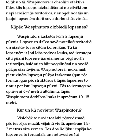
tālāk no tā. Waspinators ir absolūti efektīvs
līdzeklis lapseņu aizbaidīšanai no cilvēkiem
nepieciešamās teritorijas, nenogalinot tās un
ļaujot lapsenēm darīt savu darbu citās vietās.
Kāpēc Waspinators aizbiedē lapsenes?
Waspinators izskatās kā īsts lapseņu
pūznis. Lapsenes dzīvo savā noteiktā teritorijā
un aizstāv to no citām kolonijām. Tā kā
lapsenēm ir ļoti labs redzes lauks, tad ieraugot
citu pūzni lapsene uzreiz metas bēgt no šīs
teritorijas, baidoties būt nogalinātai no svešā
pūžņa aizstāvjiem. Waspinators ir maksimāli
pietuvināts lapseņu pūžņa izskatam (gan pēc
formas, gan pēc struktūras), tāpēc lapsenes to
notur par īstu lapseņu pūzni. Tās to ierauga no
aptuveni 6-7 metru attāluma, tāpēc
Waspinatora darbības lauks ir apmēram 10-15
metri.
Kur un kā novietot Waspinatoru?
Vislabāk to novietot labi pārredzamā,
pēc iespējas mazāk vējainā vietā, apmēram 1,5-
2 metrus virs zemes. Tas dos lielāku iespēju ka
lapsenes to ieraudzīs un netuvosies šai