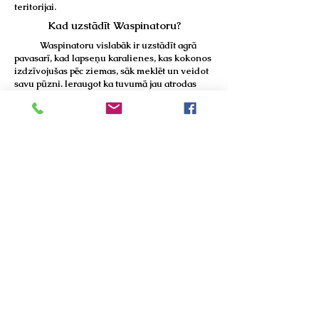
teritorijai.
Kad uzstādīt Waspinatoru?
Waspinatoru vislabāk ir uzstādīt agrā
pavasarī, kad lapseņu karalienes, kas kokonos
izdzīvojušas pēc ziemas, sāk meklēt un veidot
savu pūzni. Ieraugot ka tuvumā jau atrodas
kāds pūznis, karaliene lidos kaut kur tālāk uz
drošāku vietu. Ja vēlaties pēc iespējas lielāku
teritoriju brīvu no lapsenēm, tad ieteicams
lietot vairākus Waspinatorus, jo tie darbojas
tikai apmēram 10-15 metru diametrā.
Waspinatoru var uzstādīt arī vasarā vai rudenī,
bet vispirms jāpārliecinās vai tuvumā nav kāds
lapseņu pūznis. Ja tuvumā jau būs kāds
lapseņu pūznis, tad tas nedarbosies ar 100%
atdevi, jo lapsenes nepametīs savu pūzni, bet
aizstāvēs to un savu teritoriju. Tad vispirms ir
jāiznīcina esošie lapseņu pūžņi, kas atrodas
šajā teritorijā.
Vai Waspinators darbojas vienmēr?
Kā jau minējām tas var nedarboties
100%, ja tuvumā jau atrodas kāds cits lapseņu
pūznis. Waspinators ir samērā jauna