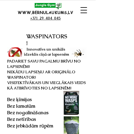
WWW.BERNULAUKUMS.LV
+371 29 404 045
WASPINATORS
!
Innovatīvs un unikāls
līdzeklis cīņā ar lapsenēm
PADARIET SAVU PAGALMU BRĪVU NO
LAPSENĒM!
NEKĀDU LAPSEŅU AR ORIĢINĀLO
WASPINATOR!
VISEFEKTĪVĀKAIS UN VIEGLĀKAIS VEIDS
KĀ ATBRĪVOTIES NO LAPSENĒM!
Bez ķīmijas
Bez lamatām
Bez nogalināšanas
Bez netīrības
Bez jebkādām rūpēm