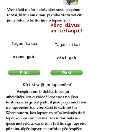
Vienkārši un ātri atbrīvojiet savu pagalmu,
terasi, bērnu laukumu, piknika vietu vai citu
jums vēlamo teritoriju no lapsenēm!
Pērc divus
un ietaupi!
Tagad tikai
Tagad tikai
7,95 €
14,95 €
viens gab.
divi gab.
Pirkt
Pirkt
Kā tikt vaļā no lapsenēm?
Waspinators ir dabīgs lapseņu
atbaidītājs, kas aizbiedē lapsenes no jūsu
teritorijas. Ja gribat padarīt jūsu pagalmu brīvu
no lapsenēm, tad vienkārši iekariniet tur
Waspinatoru, kas lapsenes acīm izskatās tieši
tāpat kā lapseņu pūznis. Tas ir darīnāts no
īpaša materiāla, kas ārēji ir ļoti līdzīgs lapseņu
pūznim, tāpēc lapsenes turēsies pēc iespējas