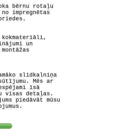
oka bērnu rotaļu
 no impregnētas
priedes.
 kokmateriāli,
inājumi un
 montāžas
amāko slidkalniņa
sūtījumu. Mēs ar
espējami īsā
u visas detaļas.
jums piedāvāt mūsu
ojumus.