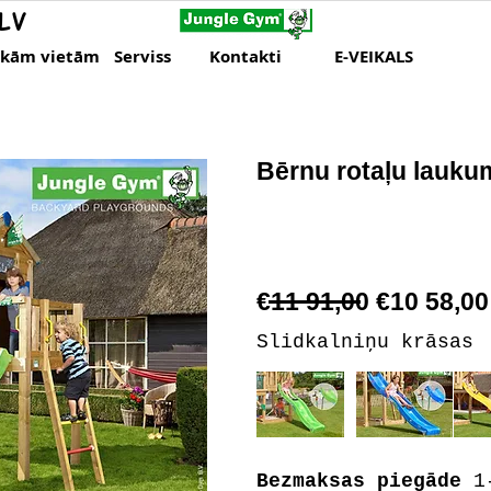
LV
skām vietām
Serviss
Kontakti
E-VEIKALS
Bērnu rotaļu lauku
€11 91,00 €10 58,00
Slidkalniņu krāsas
Bezmaksas piegāde
1-