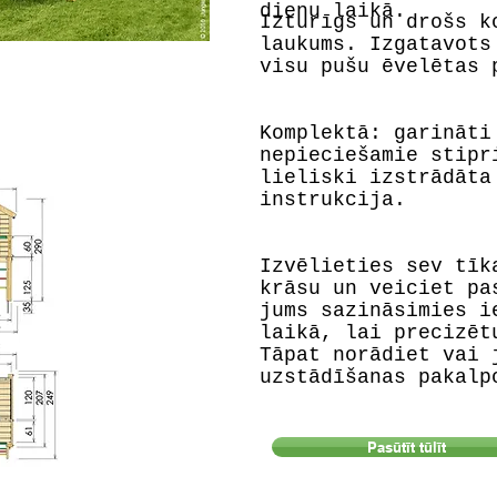
dienu laikā.
Izturīgs un drošs k
laukums. Izgatavots
visu pušu ēvelētas 
Komplektā: garināti
nepieciešamie stipr
lieliski izstrādāta
instrukcija.
Izvēlieties sev tīk
krāsu un veiciet pa
jums sazināsimies i
laikā, lai precizēt
Tāpat norādiet vai 
uzstādīšanas pakalp
Pasūtīt tūlīt