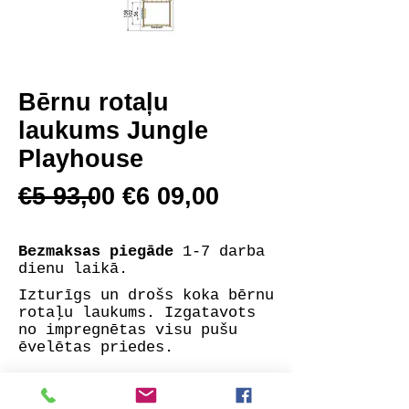
Bērnu rotaļu
laukums Jungle
Playhouse
€5 93,00 €6 09,00
Bezmaksas piegāde
1-7 darba
dienu laikā.
Izturīgs un drošs koka bērnu
rotaļu laukums. Izgatavots
no impregnētas visu pušu
ēvelētas priedes.
Komplektā: garināti