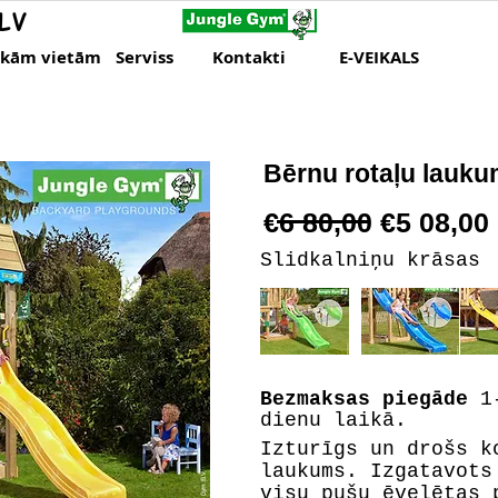
LV
skām vietām
Serviss
Kontakti
E-VEIKALS
Bērnu rotaļu lauk
€6 80,00 €5 08,00
Slidkalniņu krāsas
Bezmaksas piegāde
1-
dienu laikā.
Izturīgs un drošs k
laukums. Izgatavots
visu pušu ēvelētas 