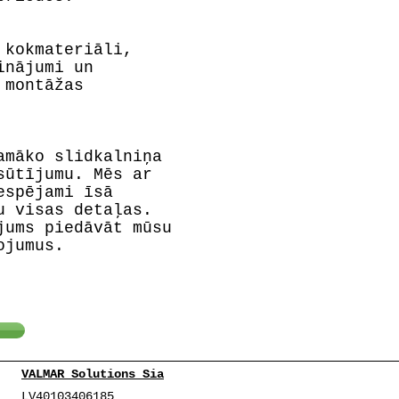
 kokmateriāli,
inājumi un
 montāžas
amāko slidkalniņa
sūtījumu. Mēs ar
espējami īsā
u visas detaļas.
jums piedāvāt mūsu
ojumus.
VALMAR Solutions Sia
LV40103406185