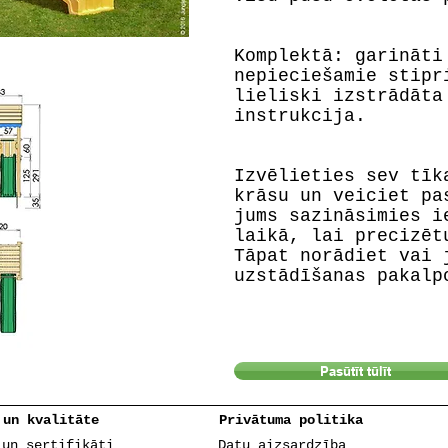
Komplektā: garināti
nepieciešamie stipr
lieliski izstrādāta
instrukcija.
Izvēlieties sev tīk
krāsu un veiciet pa
jums sazināsimies i
laikā, lai precizēt
Tāpat norādiet vai 
uzstādīšanas pakalp
Pasūtīt tūlīt
 un kvalitāte
Privātuma politika
 un sertifikāti
Datu aizsardzība