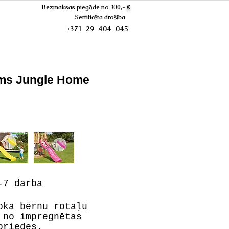
Bezmaksas piegāde no 300,-
€
Sertificēta drošība
+371 29 404 045
ums Jungle Home
7 darba
oka bērnu rotaļu
 no impregnētas
priedes.