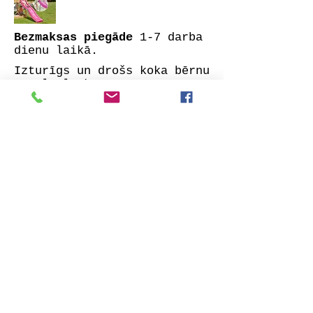
Bezmaksas piegāde
1-7 darba
dienu laikā.
Izturīgs un drošs koka bērnu
rotaļu laukums. Izgatavots
no impregnētas visu pušu
ēvelētas priedes.
Komplektā: garināti
kokmateriāli, nepieciešamie
stiprinājumi un lieliski
izstrādāta montāžas
instrukcija.
Izvēlieties sev tīkamāko
slidkalniņa krāsu un veiciet
pasūtījumu. Mēs ar jums
sazināsimies iespējami īsā
laikā, lai precizētu visas
detaļas. Tāpat norādiet vai