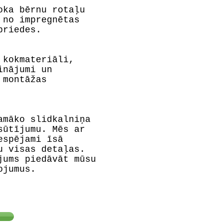
oka bērnu rotaļu
 no impregnētas
priedes.
 kokmateriāli,
inājumi un
 montāžas
amāko slidkalniņa
sūtījumu. Mēs ar
espējami īsā
u visas detaļas.
jums piedāvāt mūsu
ojumus.