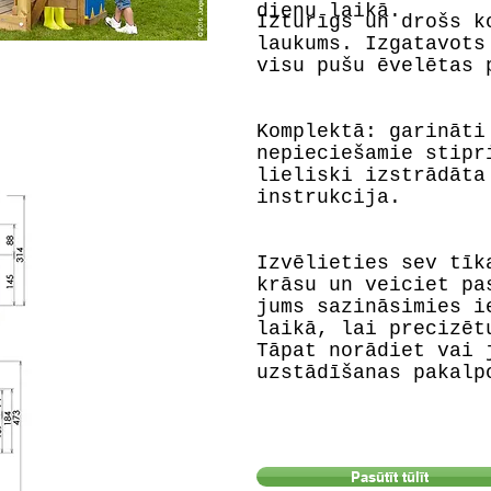
dienu laikā.
Izturīgs un drošs k
laukums. Izgatavots
visu pušu ēvelētas 
Komplektā: garināti
nepieciešamie stipr
lieliski izstrādāta
instrukcija.
Izvēlieties sev tīk
krāsu un veiciet pa
jums sazināsimies i
laikā, lai precizēt
Tāpat norādiet vai 
uzstādīšanas pakalp
Pasūtīt tūlīt