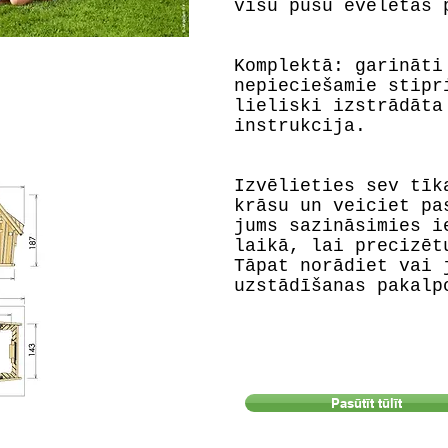
visu pušu ēvelētas 
Komplektā: garināti
nepieciešamie stipr
lieliski izstrādāta
instrukcija.
Izvēlieties sev tīk
krāsu un veiciet pa
jums sazināsimies i
laikā, lai precizēt
Tāpat norādiet vai 
uzstādīšanas pakalp
Pasūtīt tūlīt