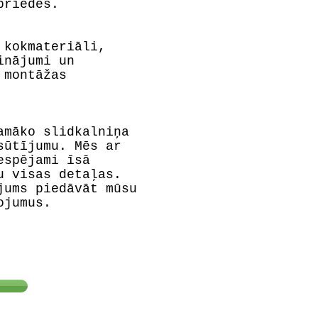
priedes.
 kokmateriāli,
inājumi un
 montāžas
amāko slidkalniņa
sūtījumu. Mēs ar
espējami īsā
u visas detaļas.
jums piedāvāt mūsu
ojumus.