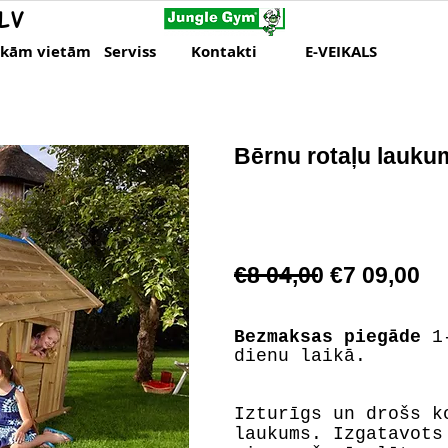
LV
skām vietām
Serviss
Kontakti
E-VEIKALS
Bērnu rotaļu lauk
€8 04,00 €7 09,00
Bezmaksas piegāde
1-
dienu laikā.
Izturīgs un drošs k
laukums. Izgatavots