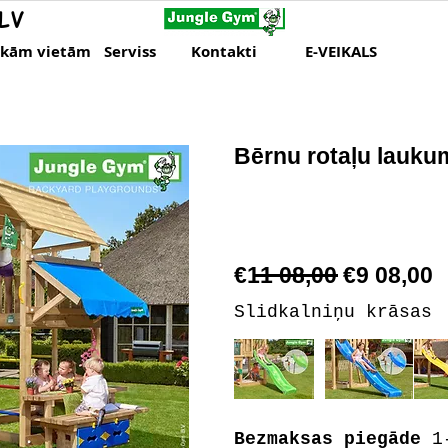
LV
skām vietām
Serviss
Kontakti
E-VEIKALS
Bērnu rotaļu lauku
€11 08,00 €9 08,00
Slidkalniņu krāsas
Bezmaksas piegāde
1-