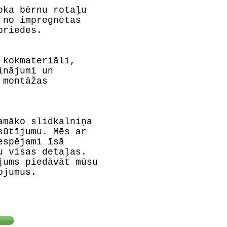
oka bērnu rotaļu
 no impregnētas
priedes.
 kokmateriāli,
inājumi un
 montāžas
amāko slidkalniņa
sūtījumu. Mēs ar
espējami īsā
u visas detaļas.
jums piedāvāt mūsu
ojumus.