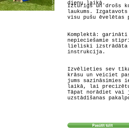
dienu laikā.
Izturīgs un drošs k
laukums. Izgatavots
visu pušu ēvelētas 
Komplektā: garināti
nepieciešamie stipr
lieliski izstrādāta
instrukcija.
Izvēlieties sev tīk
krāsu un veiciet pa
jums sazināsimies i
laikā, lai precizēt
Tāpat norādiet vai 
uzstādīšanas pakalp
Pasūtīt tūlīt