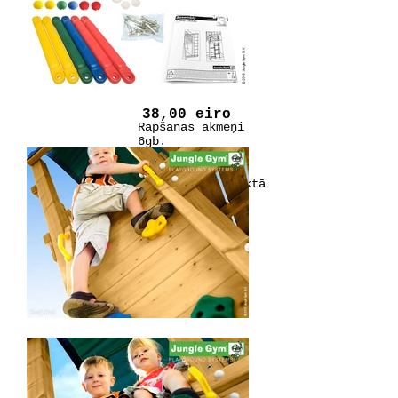
38,00 eiro
Rāpšanās akmeņi
6gb.
Stiprinājumi un
rokturi
ietilpst komplektā
Dažādas krāsas