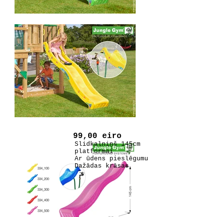
99,00 eiro
Slidkalniņš 145cm
platformai
Ar ūdens pieslēgumu
Dažādas krāsas