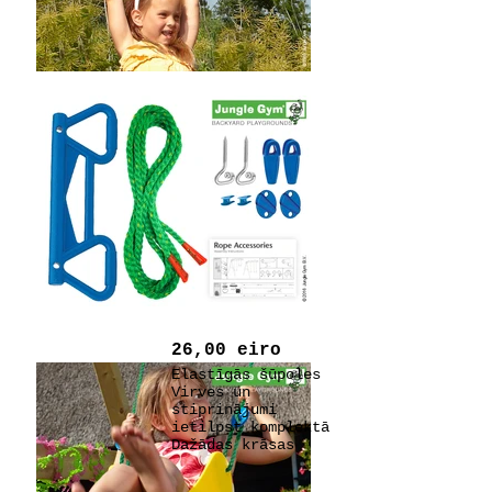
26,00 eiro
Elastīgās šūpoles
Virves un
stiprinājumi
ietilpst komplektā
Dažādas krāsas