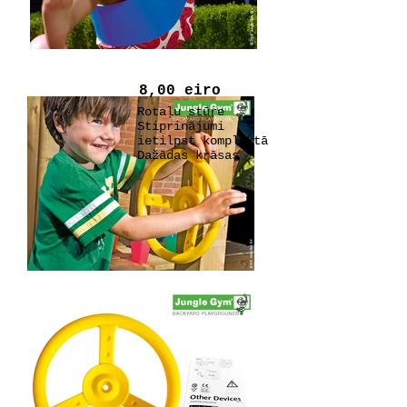
8,00 eiro
Rotaļu stūre
Stiprinājumi
ietilpst komplektā
Dažādas krāsas