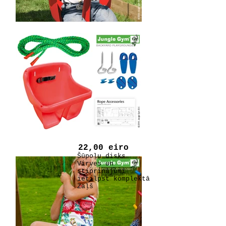
22,00 eiro
Šūpoļu disks
Virves un
stiprinājumi
ietilpst komplektā
Zaļš