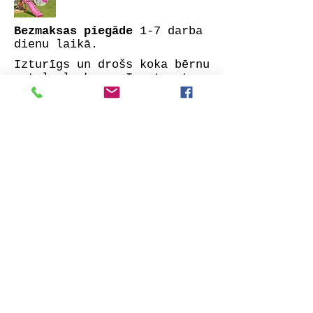
Bezmaksas piegāde
1-7 darba
dienu laikā.
Izturīgs un drošs koka bērnu
rotaļu laukums. Izgatavots
no impregnētas visu pušu
ēvelētas priedes.
Komplektā: garināti
kokmateriāli, nepieciešamie
stiprinājumi un lieliski
izstrādāta montāžas
instrukcija.
Izvēlieties sev tīkamāko
slidkalniņa krāsu un veiciet
pasūtījumu. Mēs ar jums
sazināsimies iespējami īsā
laikā, lai precizētu visas
detaļas. Tāpat norādiet vai