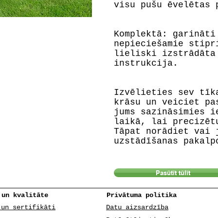
visu pušu ēvelētas 
Komplektā: garināti
nepieciešamie stipr
lieliski izstrādāta
instrukcija.
Izvēlieties sev tīk
krāsu un veiciet pa
jums sazināsimies i
laikā, lai precizēt
Tāpat norādiet vai 
uzstādīšanas pakalp
Pasūtīt tūlīt
 un kvalitāte
Privātuma politika
 un sertifikāti
Datu aizsardzība