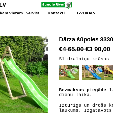
LV
skām vietām
Serviss
Kontakti
E-VEIKALS
Dārza
šūpoles 333
€4 65,00 €3 90,00
Slidkalniņu krāsas
Bezmaksas piegāde
1-
dienu laikā.
Izturīgs un drošs k
laukums. Izgatavots