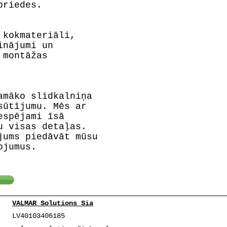
priedes.
 kokmateriāli,
inājumi un
 montāžas
amāko slidkalniņa
sūtījumu. Mēs ar
espējami īsā
u visas detaļas.
jums piedāvāt mūsu
ojumus.
VALMAR Solutions Sia
LV40103406185